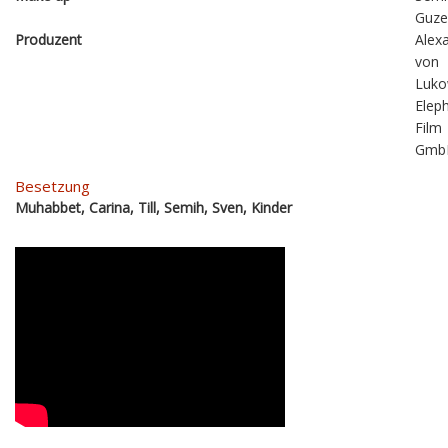
Guze
Produzent
Alex
von
Luko
Elep
Film
Gmb
Besetzung
Muhabbet, Carina, Till, Semih, Sven, Kinder