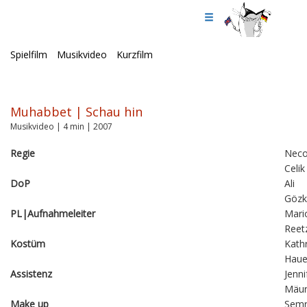
Spielfilm
Musikvideo
Kurzfilm
Muhabbet | Schau hin
Musikvideo | 4 min | 2007
Regie
Nec
Celik
DoP
Ali
Gözk
PL|Aufnahmeleiter
Mari
Reet
Kostüm
Kathr
Haue
Assistenz
Jenni
Mäur
Make up
Sem