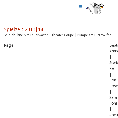
Spielzeit 2013|14
Studiobühne Alte Feuerwache | Theater Coupé | Pumpe am Lützowufer
Regie
Beat
Arni
|
Steri
Rein
|
Ron
Rose
|
Sara
Fons
|
Anet