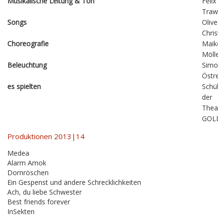
Musikalische Leitung & Ton
Felix
Traw
Songs
Olive
Chri
Choreografie
Maik
Möll
Beleuchtung
Simo
Östr
es spielten
Schü
der
Thea
GOL
Produktionen 2013|14
Medea
Alarm Amok
Dornröschen
Ein Gespenst und andere Schrecklichkeiten
Ach, du liebe Schwester
Best friends forever
InSekten