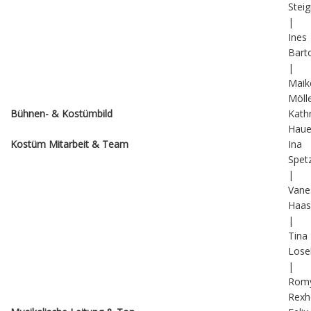
Stei
|
Ines
Bart
|
Maik
Möll
Bühnen- & Kostümbild
Kathr
Haue
Kostüm Mitarbeit & Team
Ina
Spet
|
Vane
Haas
|
Tina
Lose
|
Rom
Rexh