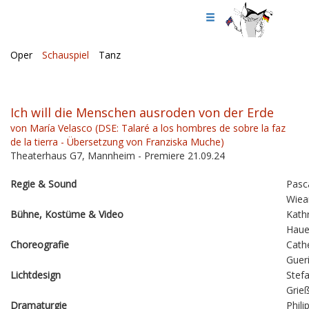
Oper
Schauspiel
Tanz
Ich will die Menschen ausroden von der Erde
von María Velasco (DSE: Talaré a los hombres de sobre la faz
de la tierra - Übersetzung von Franziska Muche)
Theaterhaus G7, Mannheim - Premiere 21.09.24
Regie & Sound
Pasc
Wiea
Bühne, Kostüme & Video
Kathr
Haue
Choreografie
Cath
Guer
Lichtdesign
Stef
Grie
Dramaturgie
Phili