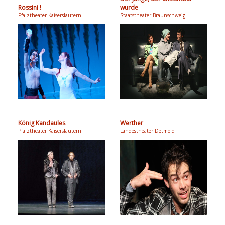
Rossini !
wurde
Pfalztheater Kaiserslautern
Staatstheater Braunschweig
König Kandaules
Werther
Pfalztheater Kaiserslautern
Landestheater Detmold